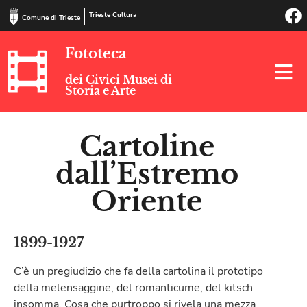
Trieste Cultura
Comune di Trieste
Fototeca
dei Civici Musei di
Storia e Arte
Cartoline
dall’Estremo
Oriente
1899-1927
C’è un pregiudizio che fa della cartolina il prototipo
della melensaggine, del romanticume, del kitsch
insomma. Cosa che purtroppo si rivela una mezza