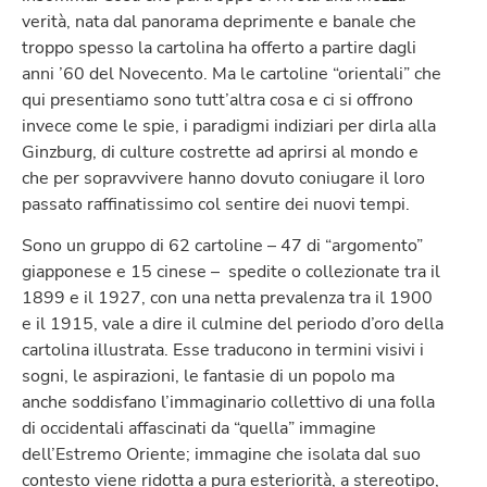
verità, nata dal panorama deprimente e banale che
troppo spesso la cartolina ha offerto a partire dagli
anni ’60 del Novecento. Ma le cartoline “orientali” che
qui presentiamo sono tutt’altra cosa e ci si offrono
invece come le spie, i paradigmi indiziari per dirla alla
Ginzburg, di culture costrette ad aprirsi al mondo e
che per sopravvivere hanno dovuto coniugare il loro
passato raffinatissimo col sentire dei nuovi tempi.
Sono un gruppo di 62 cartoline – 47 di “argomento”
giapponese e 15 cinese – spedite o collezionate tra il
1899 e il 1927, con una netta prevalenza tra il 1900
e il 1915, vale a dire il culmine del periodo d’oro della
cartolina illustrata. Esse traducono in termini visivi i
sogni, le aspirazioni, le fantasie di un popolo ma
anche soddisfano l’immaginario collettivo di una folla
di occidentali affascinati da “quella” immagine
dell’Estremo Oriente; immagine che isolata dal suo
contesto viene ridotta a pura esteriorità, a stereotipo,