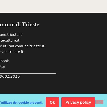
mune di Trieste
ne.trieste.it
stecultura.it
culturali.comune.trieste.it
over-trieste.it
ebook
ter
 9001:2015
Ok
Privacy policy
chiarazione Accessibilità AGID
'utilizzo dei cookie presenti.