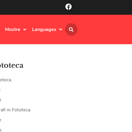
Mostre
Languages
ototeca
oteca
i
i
afi in Fototeca
e
e