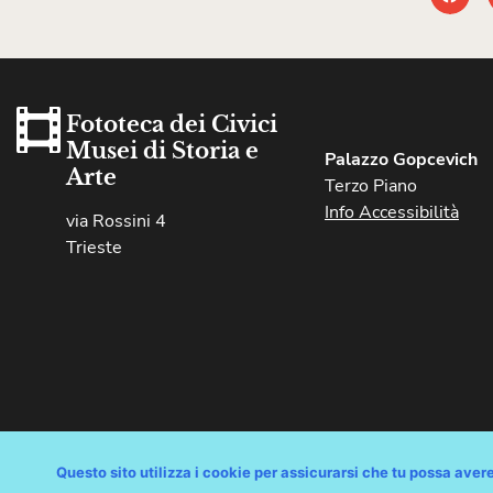
Fototeca dei Civici
Musei di Storia e
Palazzo Gopcevich
Arte
Terzo Piano
Info Accessibilità
via Rossini 4
Trieste
Copyright © Comune di Trieste – partita Iva 00210240321 – tutti i 
Questo sito utilizza i cookie per assicurarsi che tu possa avere 