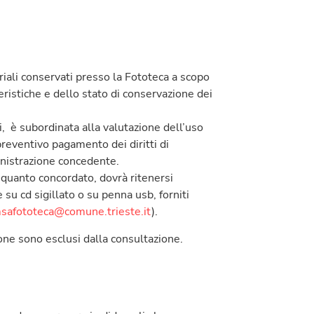
riali conservati presso la Fototeca a scopo
teristiche e dello stato di conservazione dei
li, è subordinata alla valutazione dell’uso
reventivo pagamento dei diritti di
inistrazione concedente.
n quanto concordato, dovrà ritenersi
 su cd sigillato o su penna usb, forniti
safototeca@comune.trieste.i
t
).
ione sono esclusi dalla consultazione.