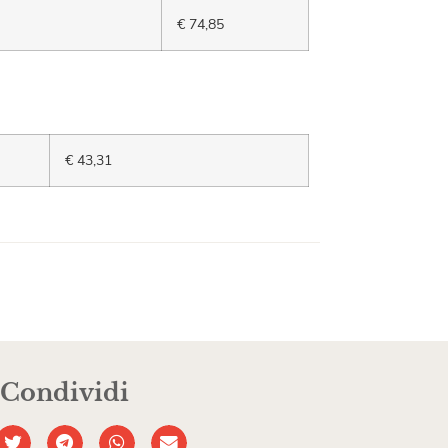
€ 74,85
€ 43,31
Condividi