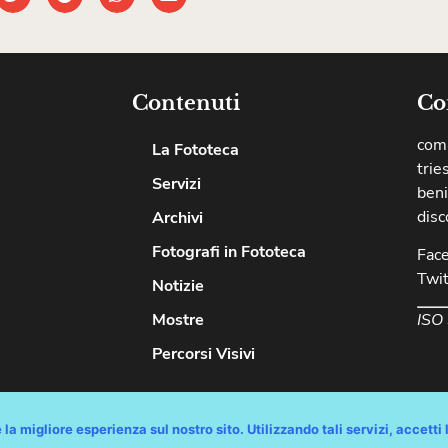
Contenuti
Co
comu
La Fototeca
trie
Servizi
beni
disc
Archivi
Fotografi in Fototeca
Fac
Twit
Notizie
ISO
Mostre
Percorsi Visivi
diritti riservati / Progetto e Sviluppo Media Technologies Srl /
Feedback
/
Di
la migliore esperienza sul nostro sito. Utilizzando tali servizi, accetti l