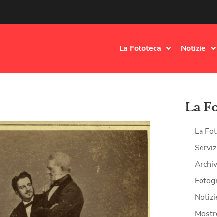
La Fototeca
Notizie
La F
La Fot
Serviz
Archiv
Fotogr
Notizi
Mostr