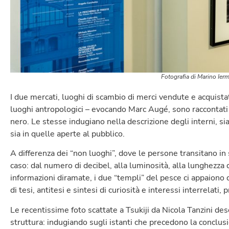
Fotografia di Marino Ier
I due mercati, luoghi di scambio di merci vendute e acquistat
luoghi antropologici – evocando Marc Augé, sono raccontati
nero. Le stesse indugiano nella descrizione degli interni, sia 
sia in quelle aperte al pubblico.
A differenza dei “non luoghi”, dove le persone transitano in s
caso: dal numero di decibel, alla luminosità, alla lunghezza d
informazioni diramate, i due “templi” del pesce ci appaiono d
di tesi, antitesi e sintesi di curiosità e interessi interrelati
Le recentissime foto scattate a Tsukiji da Nicola Tanzini des
struttura: indugiando sugli istanti che precedono la conclusi