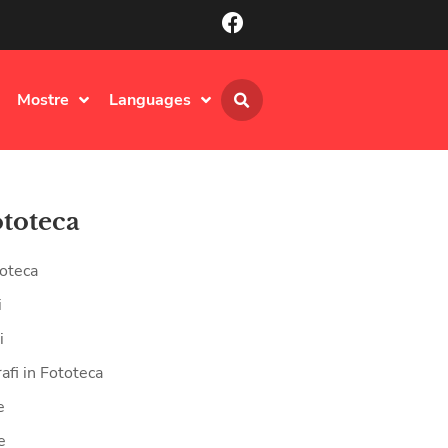
Mostre
Languages
ototeca
oteca
i
i
afi in Fototeca
e
e