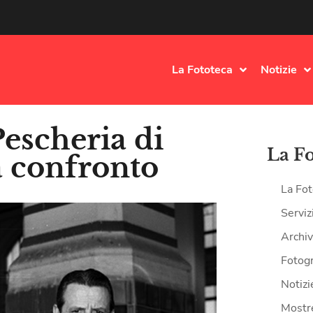
La Fototeca
Notizie
Pescheria di
La F
a confronto
La Fot
Serviz
Archiv
Fotogr
Notizi
Mostr