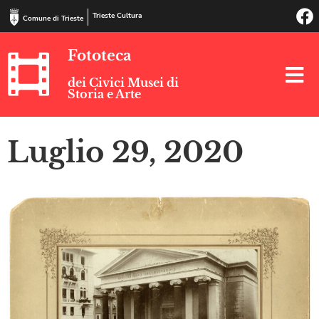
Trieste Cultura
Comune di Trieste
Fototeca
dei Civici Musei di
Storia e Arte
Luglio 29, 2020