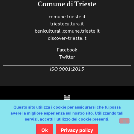
Comune di Trieste
comune.trieste.it
triestecultura.it
beniculturali.comune.trieste.it
discover-trieste.it
Facebook
Twitter
ISO 9001:2015
Questo sito utilizza i cookie per assicurarsi che tu possa
avere la migliore esperienza sul nostro sito. Utilizzando tali
servizi, accetti l'utilizzo dei cookie presenti.
Copyright © Comune di Trieste – partita Iva 00210240321 – tutti i diritti
riservati / Progetto e Sviluppo Media Technologies Srl /
Ok
Privacy policy
Feedback
/
Dichiarazione Accessibilità AGID