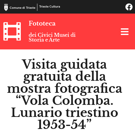
Trieste Cultura
Comune di Trieste
Fototeca
dei Civici Musei di
Storia e Arte
Visita guidata
gratuita della
mostra fotografica
“Vola Colomba.
Lunario triestino
1953-54”