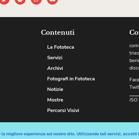
Contenuti
Co
comu
La Fototeca
trie
Servizi
beni
disc
Archivi
Fotografi in Fototeca
Fac
Twit
Notizie
ISO
Mostre
Percorsi Visivi
la migliore esperienza sul nostro sito. Utilizzando tali servizi, accetti l
diritti riservati / Progetto e Sviluppo Media Technologies Srl /
Feedback
/
Di