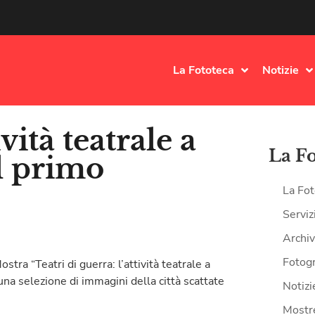
La Fototeca
Notizie
ività teatrale a
La F
el primo
La Fot
Serviz
Archiv
Fotogr
stra “Teatri di guerra: l’attività teatrale a
na selezione di immagini della città scattate
Notizi
Mostr