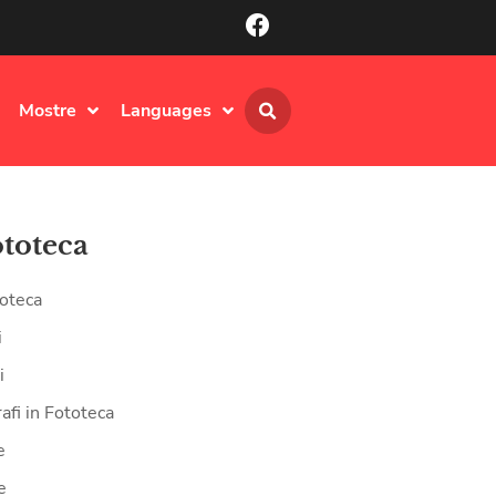
Mostre
Languages
ototeca
oteca
i
i
afi in Fototeca
e
e