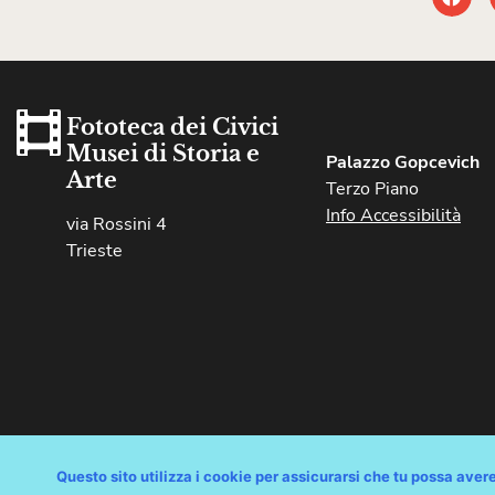
Fototeca dei Civici
Musei di Storia e
Palazzo Gopcevich
Arte
Terzo Piano
Info Accessibilità
via Rossini 4
Trieste
Questo sito utilizza i cookie per assicurarsi che tu possa avere 
Copyright © Comune di Trieste – partita Iva 00210240321 – tutti i 