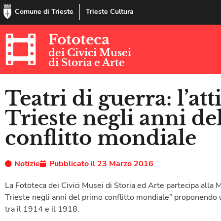
Comune di Trieste
Trieste Cultura
Fototeca
dei Civici Musei
di Storia e Arte
Teatri di guerra: l’att
Trieste negli anni d
conflitto mondiale
Notizie
Pubblicato il
23 Marzo 2016
La Fototeca dei Civici Musei di Storia ed Arte partecipa alla Mo
Trieste negli anni del primo conflitto mondiale” proponendo u
tra il 1914 e il 1918.