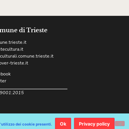
mune di Trieste
ne.trieste.it
stecultura.it
culturali.comune.trieste.it
over-trieste.it
ebook
ter
 9001:2015
Ok
Privacy policy
'utilizzo dei cookie presenti.
chiarazione Accessibilità AGID