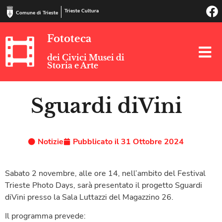
Trieste Cultura
Comune di Trieste
Fototeca
dei Civici Musei di
Storia e Arte
Sguardi diVini
Notizie
Pubblicato il
31 Ottobre 2024
Sabato 2 novembre, alle ore 14, nell’ambito del Festival
Trieste Photo Days, sarà presentato il progetto Sguardi
diVini presso la Sala Luttazzi del Magazzino 26.
Il programma prevede: