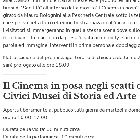
analizzando i film ambientati a Trieste ed è proprio lei, affia
brani di “Senilità” all’interno della mostra”Il Cinema in posa”
girato da Mauro Bolognini alla Pescheria Centrale sotto la tett
che spesso nella loro relazione lo strappavano all’incanto a c
i visitatori si immergeranno in quella stessa scena dove sul
foto davanti la macchina da presa fissata ad un dolly e ad un 
parola ed immagine, interventi in prima persona e doppiaggio
Nell’occasione del prefinissage, l’orario di chiusura della mo
sarà prorogato alle ore 18.00.
_________________
Il Cinema in posa negli scatti 
Civici Musei di Storia ed Arte
Aperta liberamente al pubblico tutti giorni da martedì a domen
orario 10.00-17.00.
Durata della visita: 60 minuti circa
Durata della perfomance: 10 minuti circa