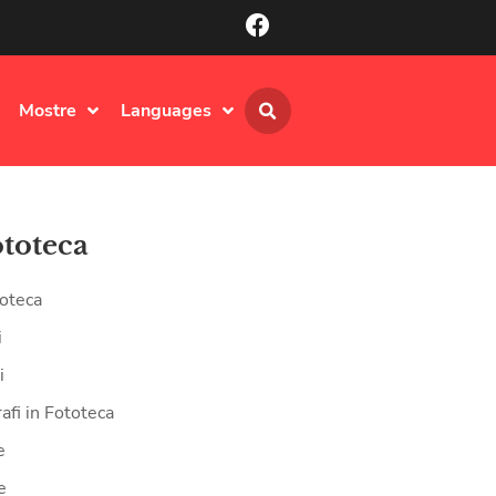
Mostre
Languages
ototeca
oteca
i
i
afi in Fototeca
e
e