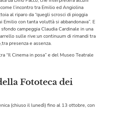
ncata da Dino Pacco, che interpreterà alcuni
: come l’incontro tra Emilio ed Angiolina
oia al riparo da “quegli scrosci di pioggia
ui Emilio con tanta voluttà si abbandonava”. E
lo sfondo campeggia Claudia Cardinale in una
carrello sulle rive:un continuum di rimandi tra
,tra presenza e assenza.
stra “Il Cinema in posa” e del Museo Teatrale
della Fototeca dei
ica (chiuso il lunedì) fino al 13 ottobre, con