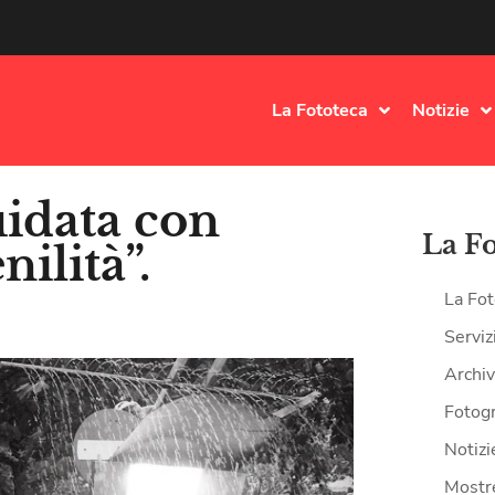
La Fototeca
Notizie
uidata con
La F
ilità”.
La Fot
Serviz
Archiv
Fotogr
Notizi
Mostr