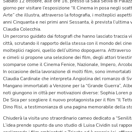
Sabato 12 ottobre, alle ore 16, presso la Sala Selva di Palaz
giorno per visitare l’esposizione “Il Cinema in posa negli scatt
Arte” che illustra, attraverso la fotografia, i molteplici aspett
anni Cinquanta e nei primi anni Sessanta, è prevista l’ultima vi
Claudia Colecchia.
Un percorso guidato dai fotografi che hanno lasciato traccia vi
città, scrutando il rapporto della stessa con il mondo del ci
molteplici ragioni, quello dell’ultimo dopoguerra. Attraverso 
e cimeli si propone una selezione dei film, degli attori triestin
scomparse come il Cinema Fenice, Nazionale, Impero, Arcoba
In occasione della lavorazione di molti film, sono immortalati mo
Claudia Cardinale che interpreta Angiolina del romanzo di Sv
Mangano immortalati a Venzone per la “Grande Guerra”, Alber
noti giungono in città per motivazioni diverse: Sophia Loren p
De Sica per scegliere il nuovo protagonista per il film “Il Tett
Dino Risi, a testimonianza di una pagina memorabile della sto
Chiuderà la visita uno straordinario cameo dedicato a “Senilità”
L’idea prende spunto da uno studio di Luisa Cividin sul rappor