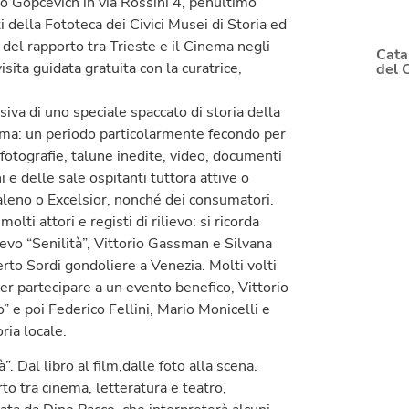
zo Gopcevich in via Rossini 4, penultimo
i della Fototeca dei Civici Musei di Storia ed
i del rapporto tra Trieste e il Cinema negli
Cata
sita guidata gratuita con la curatrice,
del 
siva di uno speciale spaccato di storia della
nema: un periodo particolarmente fecondo per
fotografie, talune inedite, video, documenti
i e delle sale ospitanti tuttora attive o
leno o Excelsior, nonché dei consumatori.
lti attori e registi di rilievo: si ricorda
evo “Senilità”, Vittorio Gassman e Silvana
to Sordi gondoliere a Venezia. Molti volti
er partecipare a un evento benefico, Vittorio
o” e poi Federico Fellini, Mario Monicelli e
ria locale.
. Dal libro al film,dalle foto alla scena.
to tra cinema, letteratura e teatro,