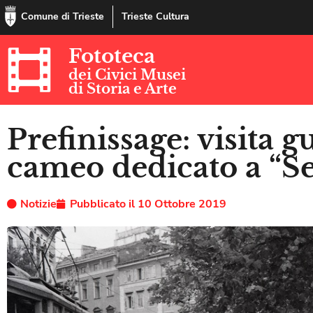
Comune di Trieste
Trieste Cultura
Fototeca
dei Civici Musei
di Storia e Arte
Prefinissage: visita g
cameo dedicato a “Sen
Notizie
Pubblicato il
10 Ottobre 2019