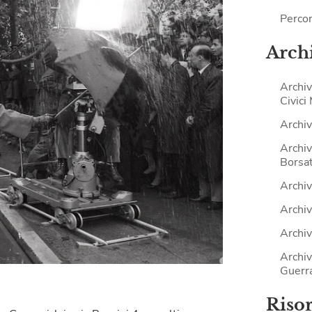
Percor
Archi
Archiv
Civici
Archiv
Archiv
Borsat
Archiv
Archiv
Archiv
Archiv
Guerr
Riso