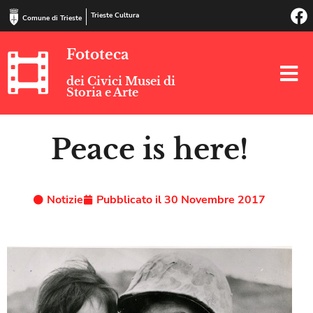
Trieste Cultura
Comune di Trieste
Fototeca
dei Civici Musei di
Storia e Arte
Peace is here!
Notizie
Pubblicato il
30 Novembre 2017