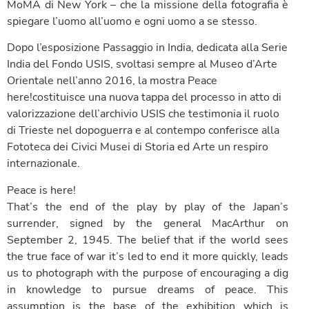
MoMA di New York – che la missione della fotografia è
spiegare l’uomo all’uomo e ogni uomo a se stesso.
Dopo l’esposizione Passaggio in India, dedicata alla Serie
India del Fondo USIS, svoltasi sempre al Museo d’Arte
Orientale nell’anno 2016, la mostra Peace
here!costituisce una nuova tappa del processo in atto di
valorizzazione dell’archivio USIS che testimonia il ruolo
di Trieste nel dopoguerra e al contempo conferisce alla
Fototeca dei Civici Musei di Storia ed Arte un respiro
internazionale.
Peace is here!
That’s the end of the play by play of the Japan’s
surrender, signed by the general MacArthur on
September 2, 1945. The belief that if the world sees
the true face of war it’s led to end it more quickly, leads
us to photograph with the purpose of encouraging a dig
in knowledge to pursue dreams of peace. This
assumption is the base of the exhibition which is