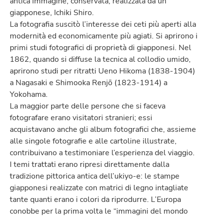
antica immagine, conservata, realizzata da un
giapponese, Ichiki Shiro.
La fotografia suscitò l’interesse dei ceti più aperti alla
modernità ed economicamente più agiati. Si aprirono i
primi studi fotografici di proprietà di giapponesi. Nel
1862, quando si diffuse la tecnica al collodio umido,
aprirono studi per ritratti Ueno Hikoma (1838-1904)
a Nagasaki e Shimooka Renjō (1823-1914) a
Yokohama.
La maggior parte delle persone che si faceva
fotografare erano visitatori stranieri; essi
acquistavano anche gli album fotografici che, assieme
alle singole fotografie e alle cartoline illustrate,
contribuivano a testimoniare l’esperienza del viaggio.
I temi trattati erano ripresi direttamente dalla
tradizione pittorica antica dell’ukiyo-e: le stampe
giapponesi realizzate con matrici di legno intagliate
tante quanti erano i colori da riprodurre. L’Europa
conobbe per la prima volta le “immagini del mondo