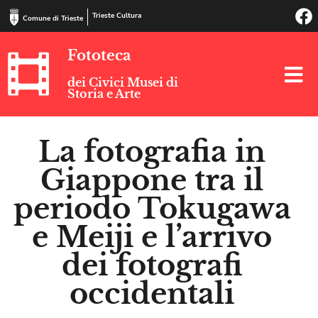
Trieste Cultura
Comune di Trieste
Fototeca
dei Civici Musei di
Storia e Arte
La fotografia in
Giappone tra il
periodo Tokugawa
e Meiji e l’arrivo
dei fotografi
occidentali