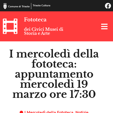
Trieste Cultura
Comune di Trieste
Fototeca
dei Civici Musei di
Storia e Arte
I mercoledì della
fototeca:
appuntamento
mercoledì 19
marzo ore 17:30
I Mercoledì della Fototeca
,
Notizie