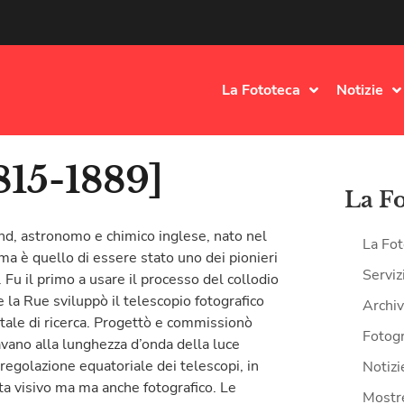
La Fototeca
Notizie
815-1889]
La F
and, astronomo e chimico inglese, nato nel
La Fot
ma è quello di essere stato uno dei pionieri
Serviz
. Fu il primo a usare il processo del collodio
la Rue sviluppò il telescopio fotografico
Archiv
ale di ricerca. Progettò e commissionò
Fotogr
navano alla lunghezza d’onda della luce
 regolazione equatoriale dei telescopi, in
Notizi
ta visivo ma ma anche fotografico. Le
Mostr