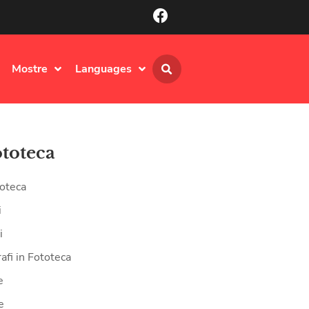
Mostre
Languages
ototeca
oteca
i
i
afi in Fototeca
e
e