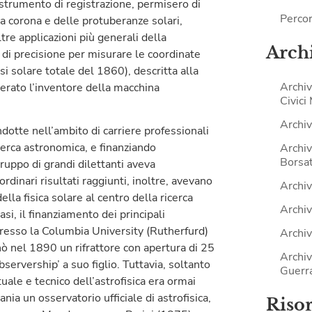
e strumento di registrazione, permisero di
Percor
la corona e delle protuberanze solari,
ltre applicazioni più generali della
Archi
a di precisione per misurare le coordinate
ssi solare totale del 1860), descritta alla
Archiv
erato l’inventore della macchina
Civici
Archiv
dotte nell’ambito di carriere professionali
icerca astronomica, e finanziando
Archiv
Borsat
uppo di grandi dilettanti aveva
rdinari risultati raggiunti, inoltre, avevano
Archiv
ella fisica solare al centro della ricerca
Archiv
asi, il finanziamento dei principali
 presso la Columbia University (Rutherfurd)
Archiv
ò nel 1890 un rifrattore con apertura di 25
Archiv
servership’ a suo figlio. Tuttavia, soltanto
Guerr
uale e tecnico dell’astrofisica era ormai
ia un osservatorio ufficiale di astrofisica,
Riso