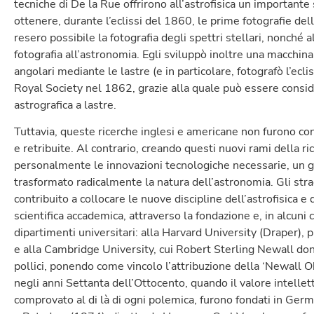
tecniche di De la Rue offrirono all’astrofisica un important
ottenere, durante l’eclissi del 1860, le prime fotografie del
resero possibile la fotografia degli spettri stellari, nonché a
fotografia all’astronomia. Egli sviluppò inoltre una macchin
angolari mediante le lastre (e in particolare, fotografò l’ecli
Royal Society nel 1862, grazie alla quale può essere consid
astrografica a lastre.
Tuttavia, queste ricerche inglesi e americane non furono con
e retribuite. Al contrario, creando questi nuovi rami della r
personalmente le innovazioni tecnologiche necessarie, un gr
trasformato radicalmente la natura dell’astronomia. Gli strao
contribuito a collocare le nuove discipline dell’astrofisica e d
scientifica accademica, attraverso la fondazione e, in alcuni c
dipartimenti universitari: alla Harvard University (Draper),
e alla Cambridge University, cui Robert Sterling Newall don
pollici, ponendo come vincolo l’attribuzione della ‘Newall Ob
negli anni Settanta dell’Ottocento, quando il valore intellett
comprovato al di là di ogni polemica, furono fondati in German