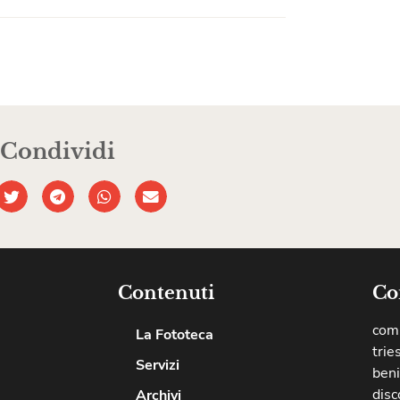
Condividi
Contenuti
Co
comu
La Fototeca
trie
Servizi
beni
disc
Archivi