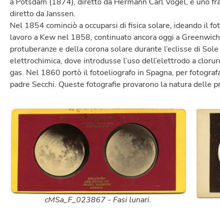
a Potsdam (1874), diretto da Hermann Carl Vogel, e uno fr
diretto da Janssen.
Nel 1854 cominciò a occuparsi di fisica solare, ideando il f
lavoro a Kew nel 1858, continuato ancora oggi a Greenwich, 
protuberanze e della corona solare durante l’eclisse di Sole
elettrochimica, dove introdusse l’uso dell’elettrodo a clorur
gas. Nel 1860 portò il fotoeliografo in Spagna, per fotografar
padre Secchi. Queste fotografie provarono la natura delle p
cMSa_F_023867 - Fasi lunari.