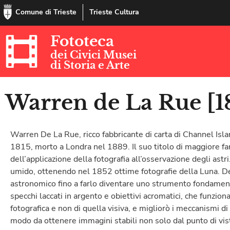
Comune di Trieste
Trieste Cultura
Fototeca
dei Civici Musei
di Storia e Arte
Warren de La Rue [1
Warren De La Rue, ricco fabbricante di carta di Channel Isl
1815, morto a Londra nel 1889. Il suo titolo di maggiore fa
dell’applicazione della fotografia all’osservazione degli astri
umido, ottenendo nel 1852 ottime fotografie della Luna. De 
astronomico fino a farlo diventare uno strumento fondament
specchi laccati in argento e obiettivi acromatici, che funzio
fotografica e non di quella visiva, e migliorò i meccanismi di
modo da ottenere immagini stabili non solo dal punto di vis