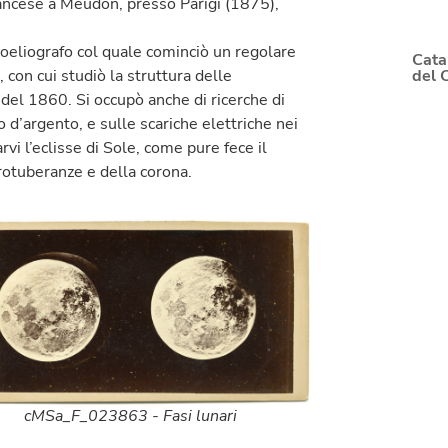
ancese a Meudon, presso Parigi (1875),
otoeliografo col quale cominciò un regolare
Cata
del 
con cui studiò la struttura delle
 del 1860. Si occupò anche di ricerche di
o d’argento, e sulle scariche elettriche nei
vi l’eclisse di Sole, come pure fece il
rotuberanze e della corona.
cMSa_F_023863 - Fasi lunari