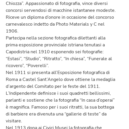
Chiozza”. Appassionato di fotografia, vince diversi
concorsi servendosi di macchine istantanee modeste.
Riceve un diploma d’onore in occasione del concorso
carnevalesco indetto da Photo Materials y C nel
1906.
Partecipa nella sezione fotografica dilettanti alla
prima esposizione provinciale istriana tenutasi a
Capodistria nel 1910 esponendo sei fotografie:
“Estasi”, “Studio”, “Ritratto”, “In chiesa”, “Funerale al
ricovero”, “Poverelli”.
Nel 1911 si presenta all’Esposizione fotografica di
Roma a Castel Sant’Angelo dove ottiene la medaglia
d’argento del Comitato per le feste del 1911.
L’Indipendente definisce i suoi quadretti bellissimi,
parlanti e sostiene che la fotografia “In casa d’operai”
è magnifica. Famoso per i suoi ritratti, la sua bottega
di barbiere era divenuta una “gallerie di teste” da
visitare.
Nel 1913 dona ai Civici Musei la fotografia che