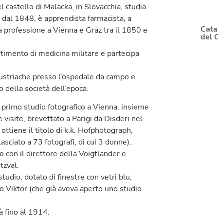
l castello di Malacka, in Slovacchia, studia
, dal 1848, è apprendista farmacista, a
Cata
la professione a Vienna e Graz tra il 1850 e
del 
rtimento di medicina militare e partecipa
austriache presso l’ospedale da campo e
co della società dell’epoca.
n primo studio fotografico a Vienna, insieme
visite, brevettato a Parigi da Disderi nel
ttiene il titolo di k.k. Hofphotograph,
lasciato a 73 fotografi, di cui 3 donne).
 con il direttore della Voigtlander e
tzval.
udio, dotato di finestre con vetri blu,
llo Viktor (che già aveva aperto uno studio
à fino al 1914.