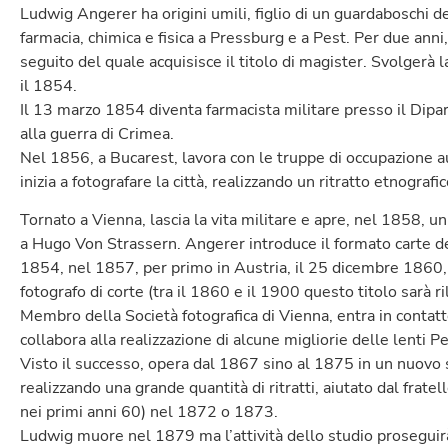
Ludwig Angerer ha origini umili, figlio di un guardaboschi de
farmacia, chimica e fisica a Pressburg e a Pest. Per due anni
seguito del quale acquisisce il titolo di magister. Svolgerà 
il 1854.
Il 13 marzo 1854 diventa farmacista militare presso il Dipa
alla guerra di Crimea.
Nel 1856, a Bucarest, lavora con le truppe di occupazione 
inizia a fotografare la città, realizzando un ritratto etnografi
Tornato a Vienna, lascia la vita militare e apre, nel 1858, u
a Hugo Von Strassern. Angerer introduce il formato carte de 
1854, nel 1857, per primo in Austria, il 25 dicembre 1860, o
fotografo di corte (tra il 1860 e il 1900 questo titolo sarà ri
Membro della Società fotografica di Vienna, entra in contatto
collabora alla realizzazione di alcune migliorie delle lenti Pe
Visto il successo, opera dal 1867 sino al 1875 in un nuovo st
realizzando una grande quantità di ritratti, aiutato dal frate
nei primi anni 60) nel 1872 o 1873.
Ludwig muore nel 1879 ma l’attività dello studio proseguir