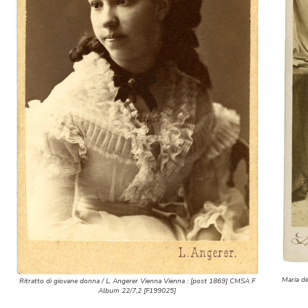
Maria d
Ritratto di giovane donna / L. Angerer Vienna Vienna : [post 1869] CMSA F
Album 22/7,2 [F199025]