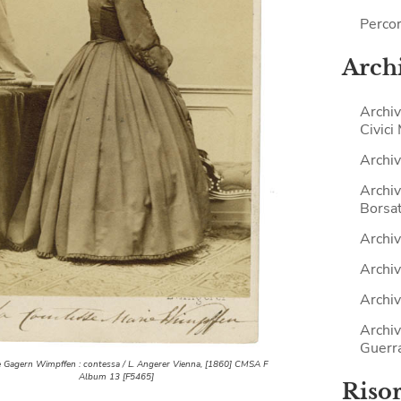
Percor
Archi
Archiv
Civici
Archiv
Archiv
Borsat
Archiv
Archiv
Archiv
Archiv
Guerr
e Gagern Wimpffen : contessa / L. Angerer Vienna, [1860] CMSA F
Album 13 [F5465]
Riso