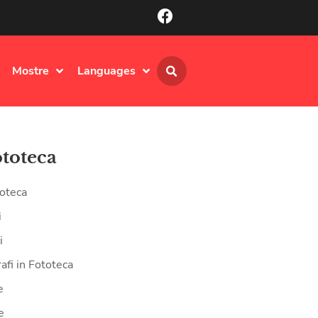
Mostre
Languages
ototeca
oteca
i
i
afi in Fototeca
e
e