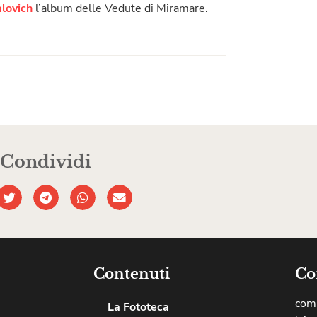
lovich
l’album delle Vedute di Miramare.
Condividi
Contenuti
Co
comu
La Fototeca