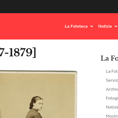
La Fototeca
Notizie
7-1879]
La F
La Fot
Serviz
Archiv
Fotogr
Notizi
Mostr