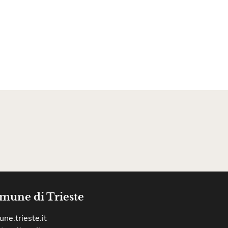
mune di Trieste
ne.trieste.it