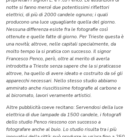
proprietari i signori E. e F.co Penco. Le assunzioni di
notte si fanno mercé due potentissimi riflettori
elettrici, di più di 2000 candele ognuno; i quali
producono una luce uguagliante quella del giorno.
Nessuna differenza esiste fra le fotografie così
ottenute e quelle fatte di giorno. Per Trieste questa è
una novità; altrove, nelle capitali specialmente, da
molto tempo la si pratica con successo. Il signor
Francesco Penco, però, oltre al merito di averla
introdotta a Trieste senza sapere che la si praticasse
altrove, ha quello di avere ideato e costruito da sé gli
apparecchi necessari. Nello stesso studio abbiamo
ammirato anche riuscitissime fotografie al carbone e
al bicromato, lavori veramente artistici.
Altre pubblicità coeve recitano:
Servendosi della luce
elettrica di due lampade da 1500 candele, i fotografi
dello studio Penco riescono con successo a
fotografare anche al buio. Lo studio risulta tra i più
innovativi della città: può produrre in un’ora fino a 250