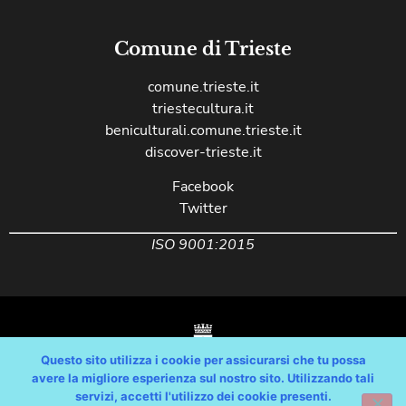
Comune di Trieste
comune.trieste.it
triestecultura.it
beniculturali.comune.trieste.it
discover-trieste.it
Facebook
Twitter
ISO 9001:2015
Questo sito utilizza i cookie per assicurarsi che tu possa
avere la migliore esperienza sul nostro sito. Utilizzando tali
servizi, accetti l'utilizzo dei cookie presenti.
Copyright © Comune di Trieste – partita Iva 00210240321 – tutti i diritti