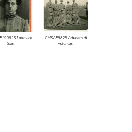
190925 Lodovico
CMSAF9825 Adunata di
Sain
volontari