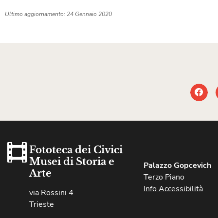
Ultimo aggiornamento: 24 Gennaio 2020
Fototeca dei Civici
Musei di Storia e
Palazzo Gopcevich
Arte
Terzo Piano
Info Accessibilità
via Rossini 4
Trieste