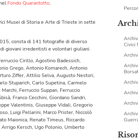
 nel
Fondo Quarantotto
.
Percor
Archi
ci Musei di Storia e Arte di Trieste in sette
Archiv
2015, consta di 141 fotografie di diverso
Civici
 giovani irredentisti e volontari giuliani.
Archiv
Ferruccio Cirillo, Agostino Badessich,
Archiv
tonio Grego, Antonio Komarech, Antonio
Borsat
ro Ziffer, Attilio Selva, Augusto Nestori,
Archiv
arlo Stuparich, Carlo Supetina, Carmelo
De Marchi, Ferruccio Suppan, Ferruccio
Archiv
bisà, Franco Cecchini, Giordano Sandri,
Archiv
ppe Valentinis, Giuseppe Vidali, Gregorio
so, Luigi Pellarini, Marco Prister, Niccolò
Archiv
Guerr
nato Maionica, Renato Timeus, Riccardo
i, Arrigo Kersch, Ugo Polonio, Umberto
Riso