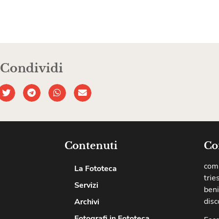
Condividi
Contenuti
Co
comu
La Fototeca
trie
Servizi
beni
disc
Archivi
Fotografi in Fototeca