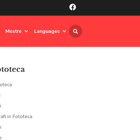
Mostre
Languages
ototeca
oteca
i
i
afi in Fototeca
e
e