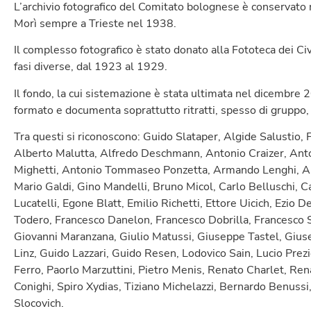
L’archivio fotografico del Comitato bolognese è conservato
Morì sempre a Trieste nel 1938.
Il complesso fotografico è stato donato alla Fototeca dei Civi
fasi diverse, dal 1923 al 1929.
Il fondo, la cui sistemazione è stata ultimata nel dicembre 
formato e documenta soprattutto ritratti, spesso di gruppo, di
Tra questi si riconoscono: Guido Slataper, Algide Salustio, 
Alberto Malutta, Alfredo Deschmann, Antonio Craizer, An
Mighetti, Antonio Tommaseo Ponzetta, Armando Lenghi, Artu
Mario Galdi, Gino Mandelli, Bruno Micol, Carlo Belluschi, C
Lucatelli, Egone Blatt, Emilio Richetti, Ettore Uicich, Ezio 
Todero, Francesco Danelon, Francesco Dobrilla, Francesco S
Giovanni Maranzana, Giulio Matussi, Giuseppe Tastel, Giuse
Linz, Guido Lazzari, Guido Resen, Lodovico Sain, Lucio Prezio
Ferro, Paorlo Marzuttini, Pietro Menis, Renato Charlet, Re
Conighi, Spiro Xydias, Tiziano Michelazzi, Bernardo Benuss
Slocovich.