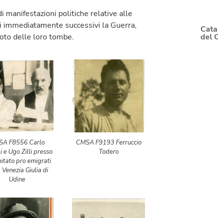
 manifestazioni politiche relative alle
ti immediatamente successivi la Guerra,
Cata
 foto delle loro tombe.
del 
A F8556 Carlo
CMSA F9193 Ferruccio
i e Ugo Zilli presso
Todero
mitato pro emigrati
 Venezia Giulia di
Udine