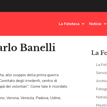
La Fototeca
Notizie
rlo Banelli
La F
La Fot
Serviz
ta, allo scoppio della prima guerra
omitato degli irredenti, centro di
Archiv
apà dei volontari”. Come tale è ricordato
Fotogr
Notizi
ilano, Verona, Venezia, Padova, Udine,
Mostr