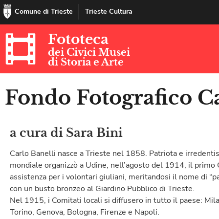
Comune di Trieste
Trieste Cultura
Fototeca
dei Civici Musei
di Storia e Arte
Fondo Fotografico Ca
a cura di Sara Bini
Carlo Banelli nasce a Trieste nel 1858. Patriota e irredentis
mondiale organizzò a Udine, nell’agosto del 1914, il primo C
assistenza per i volontari giuliani, meritandosi il nome di “p
con un busto bronzeo al Giardino Pubblico di Trieste.
Nel 1915, i Comitati locali si diffusero in tutto il paese: M
Torino, Genova, Bologna, Firenze e Napoli.