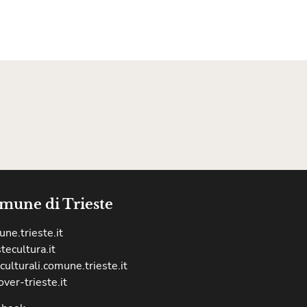
mune di Trieste
ne.trieste.it
stecultura.it
culturali.comune.trieste.it
over-trieste.it