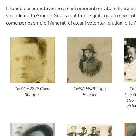
Il fondo documenta anche alcuni momenti di vita militare e di
vicende della Grande Guerra sul fronte giuliano e i momen
come per esempio i funerali di alcuni volontari giuliani e le
CMSA F 2276 Guido
CMSA F8492 Ugo
CMS
Slataper
Polonio
Banell
il Co
dalla