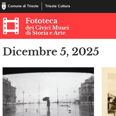
Comune di Trieste
Trieste Cultura
Fototeca
dei Civici Musei
di Storia e Arte
Dicembre 5, 2025