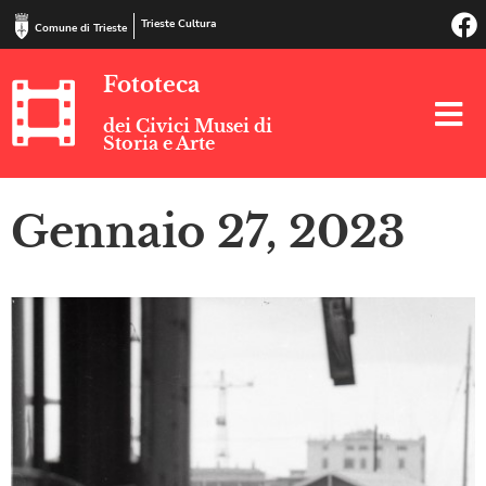
Trieste Cultura
Comune di Trieste
Fototeca
dei Civici Musei di
Storia e Arte
Gennaio 27, 2023