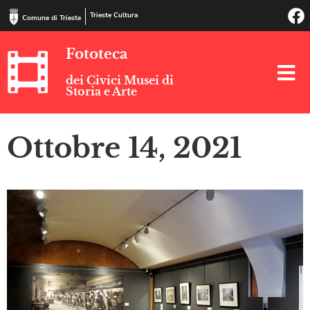
Trieste Cultura
Comune di Trieste
Fototeca
dei Civici Musei di
Storia e Arte
Ottobre 14, 2021