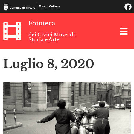
Trieste Cultura
Comune di Trieste
Fototeca
dei Civici Musei di
Storia e Arte
Luglio 8, 2020