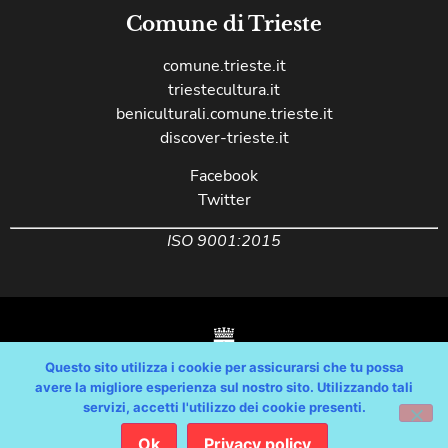
Comune di Trieste
comune.trieste.it
triestecultura.it
beniculturali.comune.trieste.it
discover-trieste.it
Facebook
Twitter
ISO 9001:2015
Questo sito utilizza i cookie per assicurarsi che tu possa
avere la migliore esperienza sul nostro sito. Utilizzando tali
servizi, accetti l'utilizzo dei cookie presenti.
Copyright © Comune di Trieste – partita Iva 00210240321 – tutti i diritti
riservati / Progetto e Sviluppo Media Technologies Srl /
Ok
Privacy policy