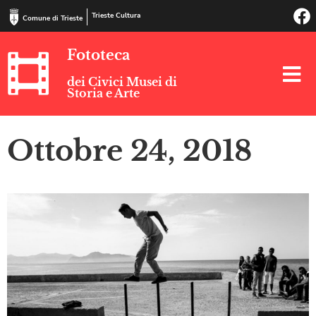
Trieste Cultura
Comune di Trieste
Fototeca
dei Civici Musei di
Storia e Arte
Ottobre 24, 2018