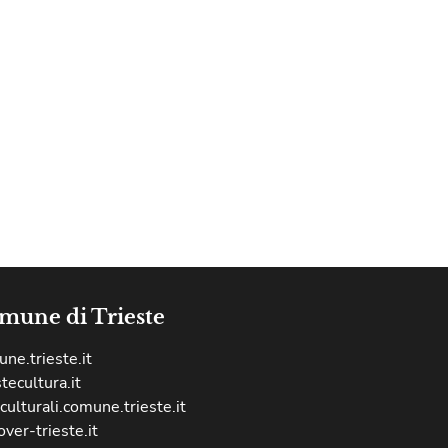
mune di Trieste
ne.trieste.it
stecultura.it
culturali.comune.trieste.it
over-trieste.it