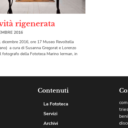
vità rigenerata
EMBRE 2016
1 dicembre 2016, ore 17 Museo Revoltella
iano) a cura di Susanna Gregorat e Lorenzo
Il fotografo della Fototeca Marino Ierman, in
Contenuti
Co
comu
La Fototeca
trie
Servizi
beni
disc
Archivi